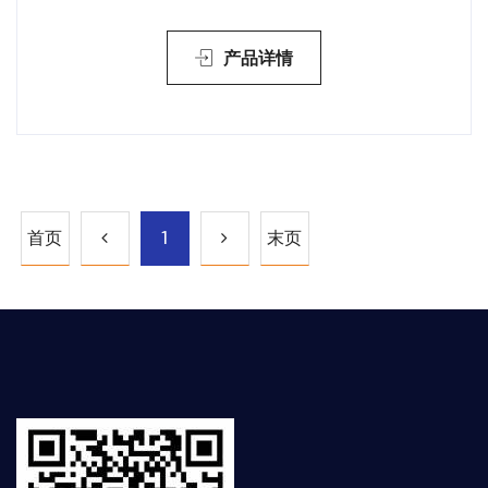
产品详情
首页
1
末页