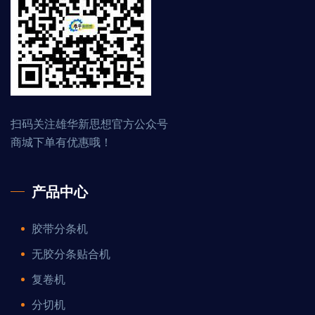
扫码关注雄华新思想官方公众号
商城下单有优惠哦！
产品中心
胶带分条机
无胶分条贴合机
复卷机
分切机