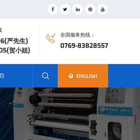
线
全国服务热线：
896(严先生)
0769-83828557
005(贺小姐)
们
ENGLISH