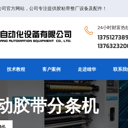
公司官方网站，公司专注提供胶粘带整厂设备及配件！
24小时财富热
13751273
13763232
技术教程
客户案例
走进雄华
联系我
自动胶带分条机
条机