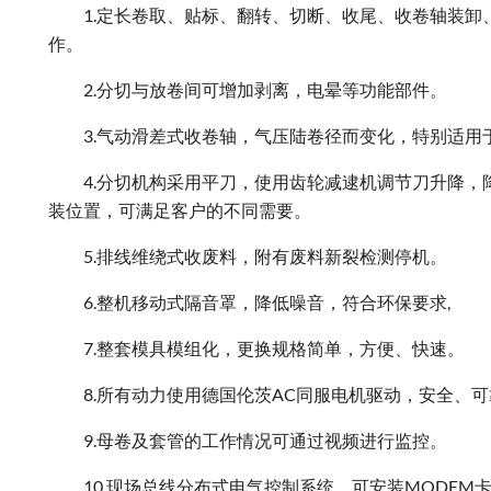
1.定长卷取、贴标、翻转、切断、收尾、收卷轴装
作。
2.分切与放卷间可增加剥离，电晕等功能部件。
3.气动滑差式收卷轴，气压陆卷径而变化，特别适用
4.分切机构采用平刀，使用齿轮减逮机调节刀升降
装位置，可满足客户的不同需要。
5.排线维绕式收废料，附有废料新裂检测停机。
6.整机移动式隔音罩，降低噪音，符合环保要求,
7.整套模具模组化，更换规格简单，方便、快速。
8.所有动力使用德国伦茨AC同服电机驱动，安全、
9.母卷及套管的工作情况可通过视频进行监控。
10.现场总线分布式电气控制系统，可安装MODEM卡