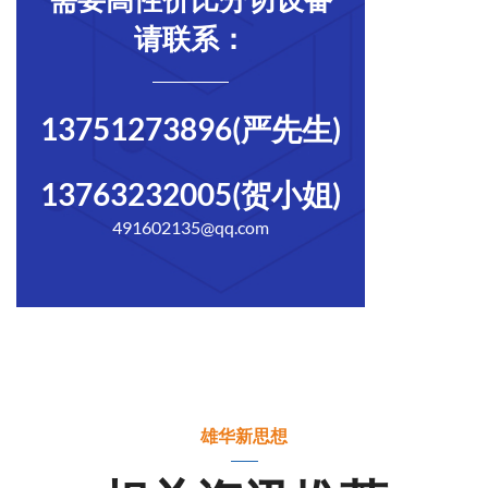
需要高性价比分切设备
请联系：
13751273896(严先生)
13763232005(贺小姐)
491602135@qq.com
雄华新思想