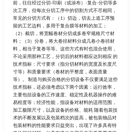
前，往往经过分切-印刷（或涂布）-复合-分切等多
次工序，但每次分切工序中的切割方式不尽相同，
常见的分切方式有：（1）切边，切去上道工序预
留的工艺边料，多用于复合膜等材料的加工；
（2）截切，将宽幅卷材分切成多卷窄规格尺寸材
料；（3）分卷，将大卷径材料分成几卷小卷径材
料，相当于复卷等等。这些方式有时也混合使用，
不论采用那种工艺，分切后的材料都应达到相应 的
技术指标：尺寸要求（指分切材料的宽度及长度尺
寸等）和质量要求（卷材的平整度，表面质量
等）。 制造与购买合格的分切设备不仅要满足这些
技术指标，还必须考虑以下两个因素：运行效率，
主要包括设备的工作速度、稳定性及机器操作的难
易程度等；经济性能，指设备对材料的适用范围，
加工极限尺寸，以及设备的价格、能耗 随着包装技
术的不断发展以及包装档次的提高，被包装物品对
包装材料的性能要求日益突出，出现了许多具有特