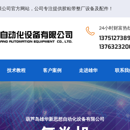
限公司官方网站，公司专注提供胶粘带整厂设备及配件！
24小时财富热
13751273
13763232
技术教程
客户案例
走进雄华
联系我
葫芦岛雄华新思想自动化设备有限公司