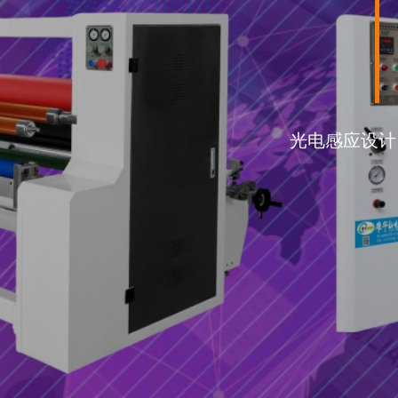
光电感应设计 