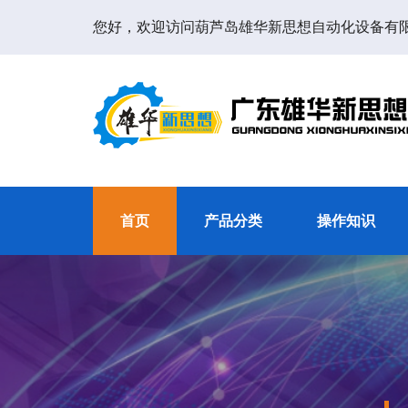
您好，欢迎访问葫芦岛雄华新思想自动化设备有
首页
产品分类
操作知识