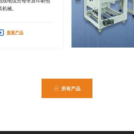
电线电缆云母带及印刷包
装机械。
查看产品
所有产品