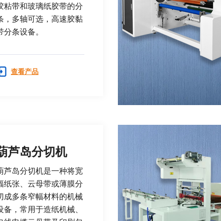
胶粘带和玻璃纸胶带的分
条，多轴可选，高速胶黏
带分条设备。
查看产品
葫芦岛分切机
葫芦岛分切机是一种将宽
幅纸张、云母带或薄膜分
切成多条窄幅材料的机械
设备，常用于造纸机械、