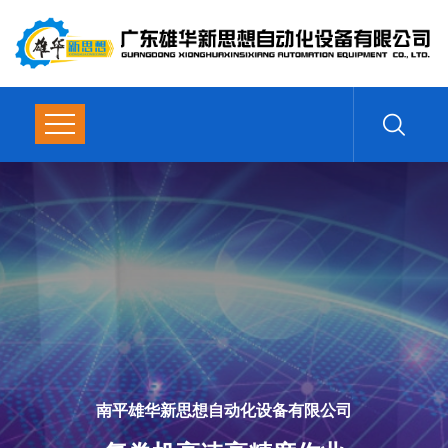
南平雄华新思想自动化设备有限公司