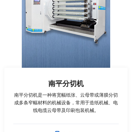
南平分切机
南平分切机是一种将宽幅纸张、云母带或薄膜分切
成多条窄幅材料的机械设备，常用于造纸机械、电
线电缆云母带及印刷包装机械。