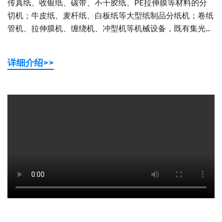
传真纸、收银纸、碳带、不干胶纸、PE拉伸膜等材料的分
切机；牛皮纸、麦杆纸、白板纸等大型纸制品分纸机；卷纸
管机、拉伸膜机、缠绕机、冲型机等机械设备，既有集光...
详细介绍>>