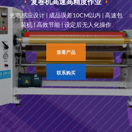
复卷机
高速高精度作业
光电感应设计 | 成品误差10CM以内 | 高速包
装机 | 高效节能 | 设定后无人化操作
查看产品
联系购买