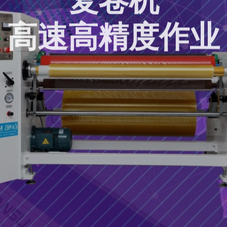
复卷机
高速高精度作业
| 成品误差10CM以内 | 高速包装机 | 高效节能 | 
查看产品
联系购买