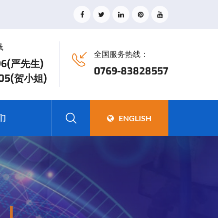
线
全国服务热线：
896(严先生)
0769-83828557
005(贺小姐)
们
ENGLISH