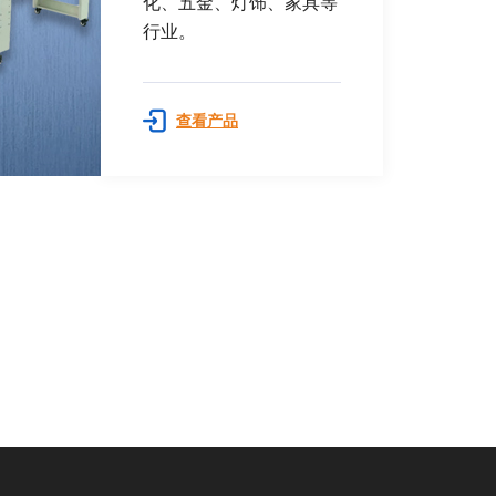
化、五金、灯饰、家具等
行业。
查看产品