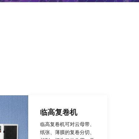
临高复卷机
临高复卷机可对云母带、
纸张、薄膜的复卷分切、