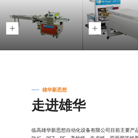
雄华新思想
走进雄华
临高雄华新思想自动化设备有限公司目前主要产品
PVC、PET、PE、美纹纸、牛皮纸、双面胶等