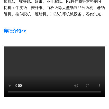
传真纸、收银纸、碳带、不干胶纸、PE拉伸膜等材料的分
切机；牛皮纸、麦杆纸、白板纸等大型纸制品分纸机；卷纸
管机、拉伸膜机、缠绕机、冲型机等机械设备，既有集光...
详细介绍>>