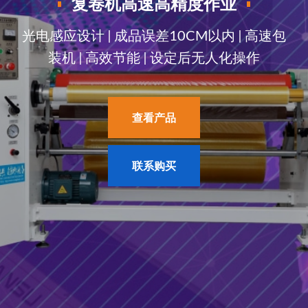
复卷机
高速高精度作业
光电感应设计 | 成品误差10CM以内 | 高速包
装机 | 高效节能 | 设定后无人化操作
查看产品
联系购买