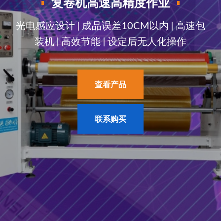
复卷机
高速高精度作业
光电感应设计 | 成品误差10CM以内 | 高速包
装机 | 高效节能 | 设定后无人化操作
查看产品
联系购买